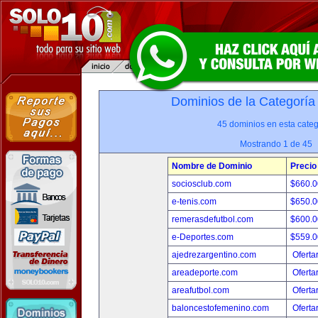
Dominios de la Categoría
45 dominios en esta categ
Mostrando 1 de 45
Nombre de Dominio
Precio
sociosclub.com
$660.
e-tenis.com
$650.
remerasdefutbol.com
$600.
e-Deportes.com
$559.
ajedrezargentino.com
Oferta
areadeporte.com
Oferta
areafutbol.com
Oferta
baloncestofemenino.com
Oferta