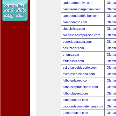
cadenadeportiva.com
Oferta
campeonatoargentino.com
Oferta
campeonatodefutbol.com
Oferta
campodetiro.com
Oferta
clubciclista.com
Oferta
cochesdecompeticion.com
Oferta
deporteamateur.com
Oferta
deslizador.com
Oferta
e-tenis.com
Oferta
efutbolista.com
Oferta
estrellasdeldeporte.com
Oferta
eventosbarcelona.com
Oferta
futbolenlaweb.com
Oferta
futbolistaprofesional.com
Oferta
futbolplayero.com
Oferta
futbolprimera.com
Oferta
gestiondecompetencias.com
Oferta
guiadebuceo.com
Oferta