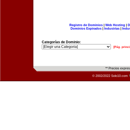
Registro de Dominios
|
Web Hosting
|
D
Dominios Expirados
|
Industrias
|
Indu
Categorías de Dominio:
[Pág. princi
** Precios expre
© 2002/2022 Solo10.com