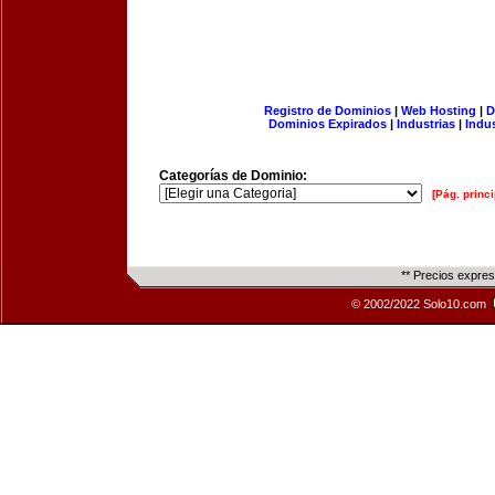
Registro de Dominios
|
Web Hosting
|
D
Dominios Expirados
|
Industrias
|
Indu
Categorías de Dominio:
[Pág. princi
** Precios expre
© 2002/2022 Solo10.com