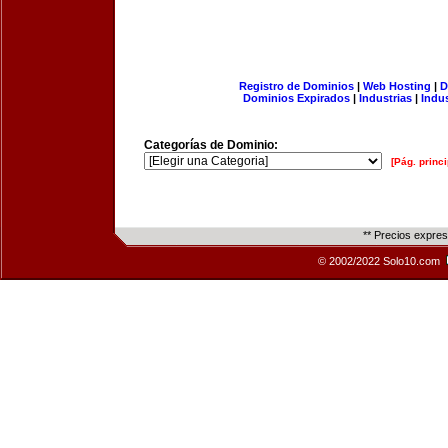
Registro de Dominios
|
Web Hosting
|
D
Dominios Expirados
|
Industrias
|
Indu
Categorías de Dominio:
[Pág. princi
** Precios expre
© 2002/2022 Solo10.com