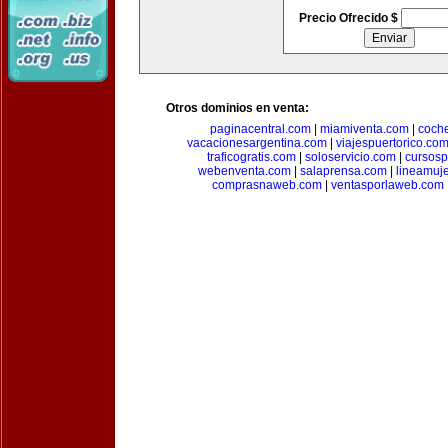
Precio Ofrecido $
Otros dominios en venta:
paginacentral.com
|
miamiventa.com
|
coch
vacacionesargentina.com
|
viajespuertorico.co
traficogratis.com
|
soloservicio.com
|
cursosp
webenventa.com
|
salaprensa.com
|
lineamuj
comprasnaweb.com
|
ventasporlaweb.com