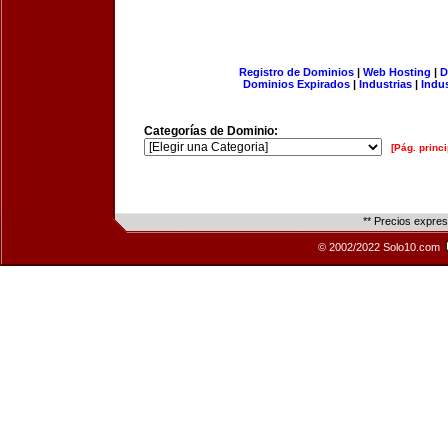
Registro de Dominios
|
Web Hosting
|
D
Dominios Expirados
|
Industrias
|
Indu
Categorías de Dominio:
[Pág. princi
** Precios expre
© 2002/2022 Solo10.com