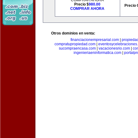
COMPRAR AHORA
Precio $
980.00
Precio 
COMPRAR AHORA
Otros dominios en venta:
financiacionempresarial.com
|
propieda
compratupropiedad.com
|
eventosycelebraciones
sucompraencasa.com
|
vacacionesrio.com
|
co
ingenieriaeninformatica.com
|
portalp