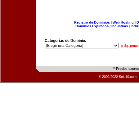
Registro de Dominios
|
Web Hosting
|
D
Dominios Expirados
|
Industrias
|
Indu
Categorías de Dominio:
[Pág. princi
** Precios expre
© 2002/2022 Solo10.com