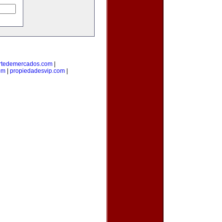
rtedemercados.com
|
om
|
propiedadesvip.com
|