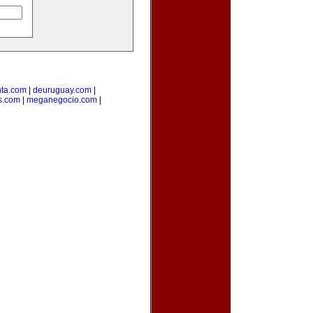
ta.com
|
deuruguay.com
|
s.com
|
meganegocio.com
|