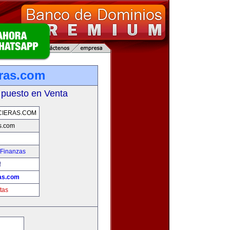
eras.com
 puesto en Venta
CIERAS.COM
as.com
 Finanzas
!
ras.com
tas