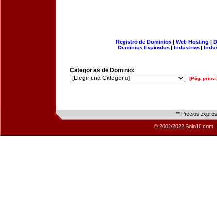
Registro de Dominios
|
Web Hosting
|
D
Dominios Expirados
|
Industrias
|
Indu
Categorías de Dominio:
[Pág. princi
** Precios expre
© 2002/2022 Solo10.com