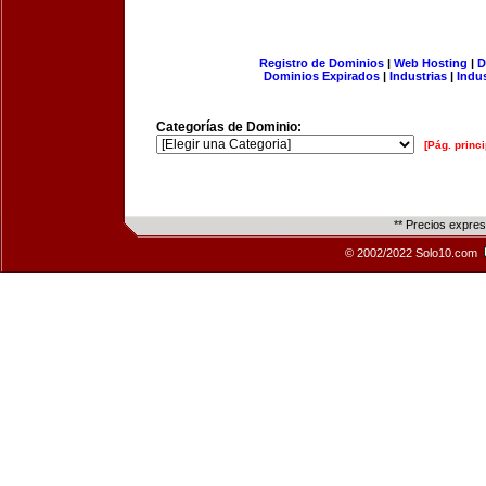
Registro de Dominios
|
Web Hosting
|
D
Dominios Expirados
|
Industrias
|
Indu
Categorías de Dominio:
[Pág. princi
** Precios expre
© 2002/2022 Solo10.com