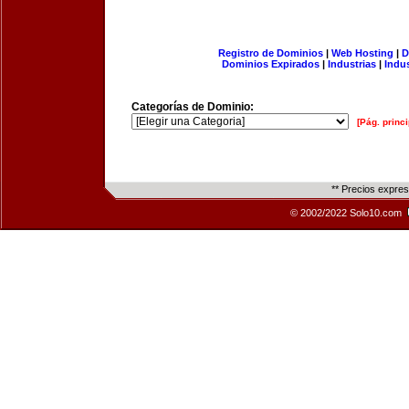
Registro de Dominios
|
Web Hosting
|
D
Dominios Expirados
|
Industrias
|
Indu
Categorías de Dominio:
[Pág. princi
** Precios expre
© 2002/2022 Solo10.com