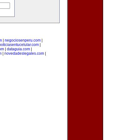
m
|
negociosenperu.com
|
noticiasentucelular.com
|
com
|
dataguia.com
|
m
|
novedadeslegales.com
|