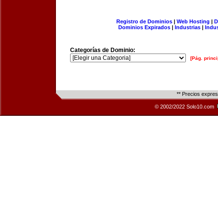
Registro de Dominios
|
Web Hosting
|
D
Dominios Expirados
|
Industrias
|
Indu
Categorías de Dominio:
[Pág. princi
** Precios expre
© 2002/2022 Solo10.com